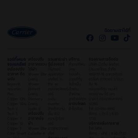
ติดตามเราได้ที่
แอร์ทั้งหมด
เครื่องปรับ
รวมสาระน่า
บริการ
ช่องทางการติดต่อ
ของแคเรียร์
อากาศแขวน
รู้เรื่องแอร์
คำถามที่พบ
บริษัท บี.กริม แคเรียร์
เครื่องปรับ
ใต้ฝ้า
รีโมทแอร์
บ่อย
(ประเทศไทย) จำกัด
อากาศ ติด
XPower Elite
Application
ระบบคำ
1858/77-78 อาคารอินเต
ผนัง
Ceiling
แคเรียร์ in
นวณบีทียู
อร์ลิ้งค์ ทาวเวอร์ บางนา
BeyondX
XPower
the air
สนใจเป็น
ชั้น 16
XInverter
Element
คอมเพรสเซอร์
ตัวแทน
ถนนเทพรัตน กม.4.5
Plus
Ceiling
แอร์
จำหน่าย
แขวงบางนาใต้ เขต
Copper ION
Discovery
ระบบ
ลูกค้าองค์กร
บางนา กรุงเทพมหานคร
Copper SEAL
Ceiling
Inverter
ดาวน์โหลด
10260
Tech V
Apollo III
สารทำความ
อี-โบรชัวร์
โทร 02-090-9992
Tech S
เครื่องปรับ
เย็น R32
จันทร์ – ศุกร์ | 8:30-
Copper 11
อากาศฝัง
ความรู้เรื่อง
17:30
Copper 10
ฝ้า
แอร์
บริการหลังการขาย
Copper 7
XPower Elite
ข่าวสารจากแค
โทร 1454
Color Smart
Cassette 4-
เรียร์
จันทร์ - เสาร์ | 8:30-17:30
Ion Strike
Way
ช่องทางการ
@CarrierCare (บริการหลัง