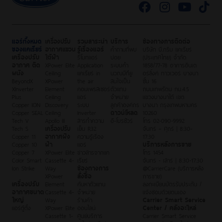
แอร์ทั้งหมด
เครื่องปรับ
รวมสาระน่า
บริการ
ช่องทางการติดต่อ
ของแคเรียร์
อากาศแขวน
รู้เรื่องแอร์
คำถามที่พบ
บริษัท บี.กริม แคเรียร์
เครื่องปรับ
ใต้ฝ้า
รีโมทแอร์
บ่อย
(ประเทศไทย) จำกัด
อากาศ ติด
XPower Elite
Application
ระบบคำ
1858/77-78 อาคารอินเต
ผนัง
Ceiling
แคเรียร์ in
นวณบีทียู
อร์ลิ้งค์ ทาวเวอร์ บางนา
BeyondX
XPower
the air
สนใจเป็น
ชั้น 16
XInverter
Element
คอมเพรสเซอร์
ตัวแทน
ถนนเทพรัตน กม.4.5
Plus
Ceiling
แอร์
จำหน่าย
แขวงบางนาใต้ เขต
Copper ION
Discovery
ระบบ
ลูกค้าองค์กร
บางนา กรุงเทพมหานคร
Copper SEAL
Ceiling
Inverter
ดาวน์โหลด
10260
Tech V
Apollo III
สารทำความ
อี-โบรชัวร์
โทร 02-090-9992
Tech S
เครื่องปรับ
เย็น R32
จันทร์ – ศุกร์ | 8:30-
Copper 11
อากาศฝัง
ความรู้เรื่อง
17:30
Copper 10
ฝ้า
แอร์
บริการหลังการขาย
Copper 7
XPower Elite
ข่าวสารจากแค
โทร 1454
Color Smart
Cassette 4-
เรียร์
จันทร์ - เสาร์ | 8:30-17:30
Ion Strike
Way
ช่องทางการ
@CarrierCare (บริการหลัง
XPower
สั่งซื้อ
การขาย)
เครื่องปรับ
Element
ค้นหาตัวแทน
ลงทะเบียนบัตรรับประกัน /
อากาศขนาด
Cassette 4-
จำหน่าย
แจ้งซ่อมด้วยตนเอง
ใหญ่
Way
ร้านค้า
Carrier Smart Service
แอร์ตู้ตั้ง
XPower Elite
ออนไลน์
Center / คลังอะไหล่
Cassette 1-
ศูนย์บริการ
Carrier Smart Service