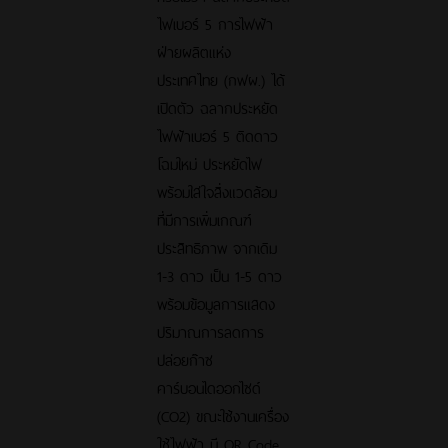
ไฟเบอร์ 5 การไฟฟ้า
ฝ่ายผลิตแห่ง
ประเทศไทย (กฟผ.) ได้
เปิดตัว ฉลากประหยัด
ไฟฟ้าเบอร์ 5 ติดดาว
โฉมใหม่ ประหยัดไฟ
พร้อมใส่ใจสิ่งแวดล้อม
ที่มีการเพิ่มเกณฑ์
ประสิทธิภาพ จากเดิม
1-3 ดาว เป็น 1-5 ดาว
พร้อมข้อมูลการแสดง
ปริมาณการลดการ
ปล่อยก๊าซ
คาร์บอนไดออกไซด์
(CO2) ขณะใช้งานเครื่อง
ใช้ไฟฟ้า มี QR Code