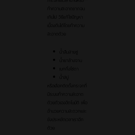
ทำความสะอาดยากจน
เกินไป วิธีแก้ไขปัญหา
เบื้องต้นได้โดยทำความ
สะอาดด้วย
น้ำส้มสายชู
น้ำยาล้างจาน
เบกกิ้งโซดา
น้ำสบู่
หรือเลือกติดตั้งกระจกที่
มีระบบทำความสะอาด
ด้วยตัวเองอัตโนมัติ เพื่อ
อำนวยความสะดวกและ
ยังประหยัดเวลาเราอีก
ด้วย