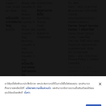
Copper 7
XPower Elite
ข่าวสารจากแค
โทร 1454
Color Smart
Cassette 4-
เรียร์
จันทร์ - เสาร์ | 8:30-17:30
Ion Strike
Way
ช่องทางการ
@CarrierCare (บริการหลัง
XPower
สั่งซื้อ
การขาย)
เครื่องปรับ
Element
ค้นหาตัวแทน
ลงทะเบียนบัตรรับประกัน /
อากาศขนาด
Cassette 4-
จำหน่าย
แจ้งซ่อมด้วยตนเอง
ใหญ่
Way
ร้านค้า
Carrier Smart Service
แอร์ตู้ตั้ง
XPower Elite
ออนไลน์
Center / คลังอะไหล่
Cassette 1-
ศูนย์บริการ
Carrier Smart Service
Way
อะไหล่แคเรียร์
Center / คลังอะไหล่
Discovery
7/16 ถนน ไอซีดี แขวง คลอง
Cassette 4-
สามประเวศ เขตลาดกระบัง
Way
กรุงเทพมหานคร 10520
Discovery
โทร 02-024-1099
Cassette 1-
จันทร์ - เสาร์ | 8:30-17:30
Way
Privacy Policy | Cookie
เครื่องปรับ
Consent
อากาศซ่อน
COPYRIGHT © 2023 ,
ในฝ้าแบบท่อ
B.GRIMM Carrier (Thailand)
ต่อ
ALL RIGHTS RESERVED.
XPower Elite
Duct
เราใช้คุกกี้เพื่อพัฒนาประสิทธิภาพ และประสบการณ์ที่ดีในการใช้เว็บไซต์ของคุณ คุณสามารถ
Discovery
ศึกษารายละเอียดได้ที่
นโยบายความเป็นส่วนตัว
และสามารถจัดการความเป็นส่วนตัวเองได้ของ
Duct
คุณได้เองโดยคลิกที่
ตั้งค่า