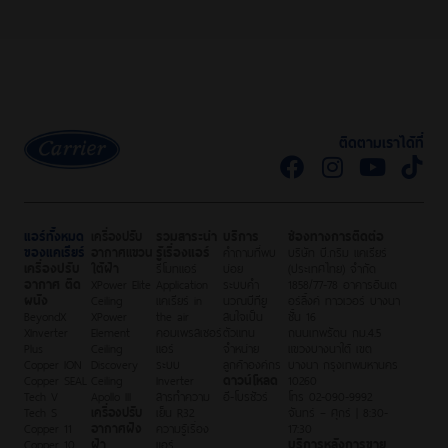
ติดตามเราได้ที่
แอร์ทั้งหมด
เครื่องปรับ
รวมสาระน่า
บริการ
ช่องทางการติดต่อ
ของแคเรียร์
อากาศแขวน
รู้เรื่องแอร์
คำถามที่พบ
บริษัท บี.กริม แคเรียร์
เครื่องปรับ
ใต้ฝ้า
รีโมทแอร์
บ่อย
(ประเทศไทย) จำกัด
อากาศ ติด
XPower Elite
Application
ระบบคำ
1858/77-78 อาคารอินเต
ผนัง
Ceiling
แคเรียร์ in
นวณบีทียู
อร์ลิ้งค์ ทาวเวอร์ บางนา
BeyondX
XPower
the air
สนใจเป็น
ชั้น 16
XInverter
Element
คอมเพรสเซอร์
ตัวแทน
ถนนเทพรัตน กม.4.5
Plus
Ceiling
แอร์
จำหน่าย
แขวงบางนาใต้ เขต
Copper ION
Discovery
ระบบ
ลูกค้าองค์กร
บางนา กรุงเทพมหานคร
Copper SEAL
Ceiling
Inverter
ดาวน์โหลด
10260
Tech V
Apollo III
สารทำความ
อี-โบรชัวร์
โทร 02-090-9992
Tech S
เครื่องปรับ
เย็น R32
จันทร์ – ศุกร์ | 8:30-
Copper 11
อากาศฝัง
ความรู้เรื่อง
17:30
Copper 10
ฝ้า
แอร์
บริการหลังการขาย