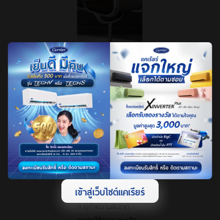
ปัญหาที่พบ
บ่อยของ
Glass
House
พร้อมวิธี
หลีกเลี่ยง
1.ทำความสะอาดยาก
เข้าสู่เว็บไซต์แคเรียร์
ปัญหาที่พบเจอบ่อยคือ
การทำความสะอาด
กระจกใช้เวลานานหรือ