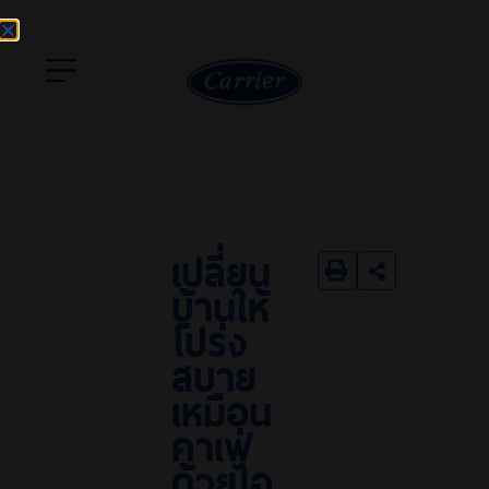
เปลี่ยน
บ้านให้
โปร่ง
สบาย
เหมือน
คาเฟ่
ด้วยไอ