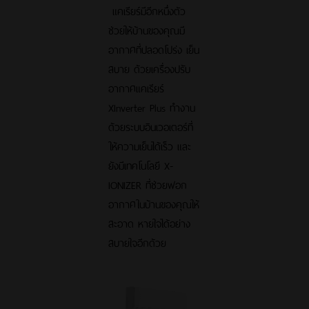
แคเรียร์มีอีกหนึ่งตัว
ช่วยให้บ้านของคุณมี
อากาศที่ปลอดโปร่ง เย็น
สบาย ด้วยเครื่องปรับ
อากาศแคเรียร์
XInverter Plus ทำงาน
ด้วยระบบอินเวอเตอร์ที่
ให้ความเย็นได้เร็ว และ
ยังมีเทคโนโลยี X-
IONIZER ที่ช่วยฟอก
อากาศในบ้านของคุณให้
สะอาด หายใจได้อย่าง
สบายใจอีกด้วย