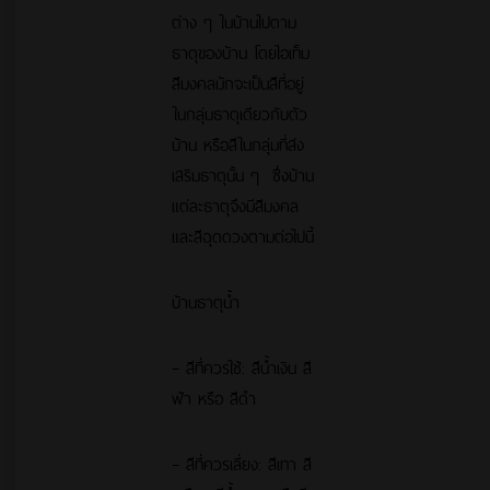
ต่าง ๆ ในบ้านไปตาม
ธาตุของบ้าน โดยไอเท็ม
สีมงคลมักจะเป็นสีที่อยู่
ในกลุ่มธาตุเดียวกับตัว
บ้าน หรือสีในกลุ่มที่ส่ง
เสริมธาตุนั้น ๆ ซึ่งบ้าน
แต่ละธาตุจึงมีสีมงคล
และสีฉุดดวงตามต่อไปนี้
บ้านธาตุน้ำ
– สีที่ควรใช้: สีน้ำเงิน สี
ฟ้า หรือ สีดำ
– สีที่ควรเลี่ยง: สีเทา สี