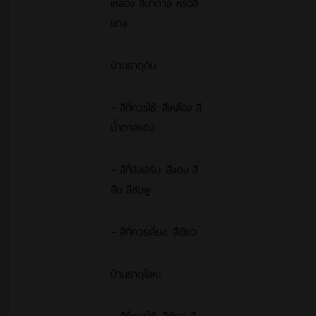
เหลือง สีน้ำตาล หรือสี
แดง
บ้านธาตุดิน
– สีที่ควรใช้: สีเหลือง สี
น้ำตาลแดง
– สีที่ส่งเสริม: สีแดง สี
ส้ม สีชมพู
– สีที่ควรเลี่ยง: สีเขียว
บ้านธาตุโลหะ
– สีที่ควรใช้: สีเขียว สี