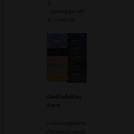
ไม้
– บ้านหันหลังไปทางทิศ
ใต้ = บ้านธาตุไฟ
เลือกสีไอเท็มให้ตรง
กับธาตุ
ตามหลักฮวงจุ้ยได้มีการ
กำหนดสีของบ้านและสิ่ง