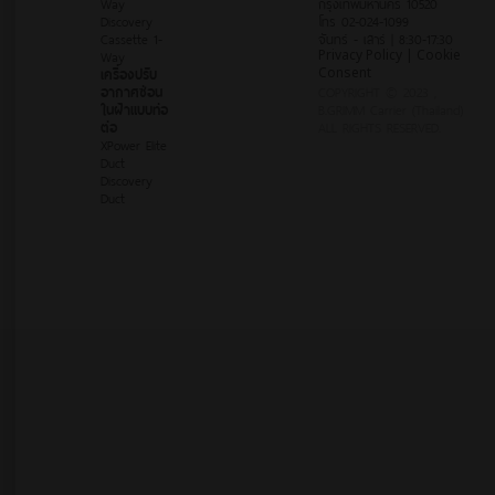
Way
กรุงเทพมหานคร 10520
Discovery
โทร 02-024-1099
Cassette 1-
จันทร์ - เสาร์ | 8:30-17:30
Way
Privacy Policy | Cookie
เครื่องปรับ
Consent
อากาศซ่อน
COPYRIGHT © 2023 ,
ในฝ้าแบบท่อ
B.GRIMM Carrier (Thailand)
ต่อ
ALL RIGHTS RESERVED.
XPower Elite
Duct
Discovery
Duct