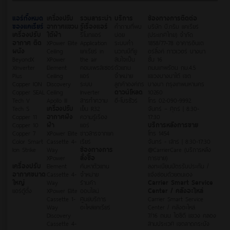
แอร์ทั้งหมด
เครื่องปรับ
รวมสาระน่า
บริการ
ช่องทางการติดต่อ
ของแคเรียร์
อากาศแขวน
รู้เรื่องแอร์
คำถามที่พบ
บริษัท บี.กริม แคเรียร์
เครื่องปรับ
ใต้ฝ้า
รีโมทแอร์
บ่อย
(ประเทศไทย) จำกัด
อากาศ ติด
XPower Elite
Application
ระบบคำ
1858/77-78 อาคารอินเต
ผนัง
Ceiling
แคเรียร์ in
นวณบีทียู
อร์ลิ้งค์ ทาวเวอร์ บางนา
BeyondX
XPower
the air
สนใจเป็น
ชั้น 16
XInverter
Element
คอมเพรสเซอร์
ตัวแทน
ถนนเทพรัตน กม.4.5
Plus
Ceiling
แอร์
จำหน่าย
แขวงบางนาใต้ เขต
Copper ION
Discovery
ระบบ
ลูกค้าองค์กร
บางนา กรุงเทพมหานคร
Copper SEAL
Ceiling
Inverter
ดาวน์โหลด
10260
Tech V
Apollo III
สารทำความ
อี-โบรชัวร์
โทร 02-090-9992
Tech S
เครื่องปรับ
เย็น R32
จันทร์ – ศุกร์ | 8:30-
Copper 11
อากาศฝัง
ความรู้เรื่อง
17:30
Copper 10
ฝ้า
แอร์
บริการหลังการขาย
Copper 7
XPower Elite
ข่าวสารจากแค
โทร 1454
Color Smart
Cassette 4-
เรียร์
จันทร์ - เสาร์ | 8:30-17:30
Ion Strike
Way
ช่องทางการ
@CarrierCare (บริการหลัง
XPower
สั่งซื้อ
การขาย)
เครื่องปรับ
Element
ค้นหาตัวแทน
ลงทะเบียนบัตรรับประกัน /
อากาศขนาด
Cassette 4-
จำหน่าย
แจ้งซ่อมด้วยตนเอง
ใหญ่
Way
ร้านค้า
Carrier Smart Service
แอร์ตู้ตั้ง
XPower Elite
ออนไลน์
Center / คลังอะไหล่
Cassette 1-
ศูนย์บริการ
Carrier Smart Service
Way
อะไหล่แคเรียร์
Center / คลังอะไหล่
Discovery
7/16 ถนน ไอซีดี แขวง คลอง
Cassette 4-
สามประเวศ เขตลาดกระบัง