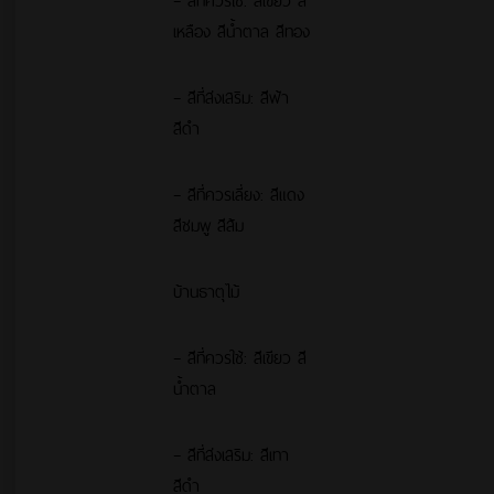
เหลือง สีน้ำตาล สีทอง
– สีที่ส่งเสริม: สีฟ้า
สีดำ
– สีที่ควรเลี่ยง: สีแดง
สีชมพู สีส้ม
บ้านธาตุไม้
– สีที่ควรใช้: สีเขียว สี
น้ำตาล
– สีที่ส่งเสริม: สีเทา
สีดำ