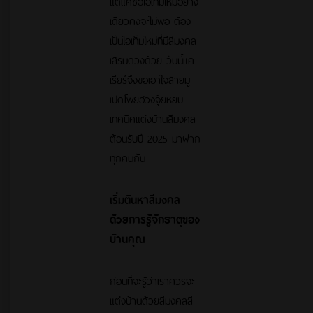
แต่แค่ซื้อไอเท็มใหม่อย่าง
เดียวคงจะไม่พอ ต้อง
เป็นไอเท็มใหม่ที่มีสีมงคล
เสริมดวงด้วย วันนี้แค
เรียร์จึงขอเอาใจสายมู
เปิดโพยฮวงจุ้ยหยิบ
เทคนิคแต่งบ้านสีมงคล
ต้อนรับปี 2025 มาฝาก
ทุกคนกัน
เริ่มต้นหาสีมงคล
ด้วยการรู้จักธาตุของ
บ้านคุณ
ก่อนที่จะรู้ว่าเราควรจะ
แต่งบ้านด้วยสีมงคลสี