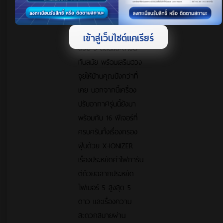
ใหม่ แอร์แคเรียร์
XInverter Plus พร้อม
รับหน้าที่นั้นให้กับคุณ
เข้าสู่เว็บไซต์แคเรียร์
ด้วย 5 สีสันและดีไซน์
ทันสมัย พร้อมเสริมฮวง
จุยให้บ้านคุณปังกว่าที่
เคย นอกจากนี้เครื่อง
ปรับอากาศรุ่นนี้ยังมา
พร้อมกับ 16 ฟีเจอร์ที่
ครบครันทั้งเรื่องกรอง
ฝุ่นด้วย X-IONIZER
เรื่องประหยัดค่าไฟการัน
ตีด้วยฉลากประหยัด
ไฟเบอร์ 5 สูงสุด 5
ดาว และเรื่องความ
สะดวกสบายผ่าน