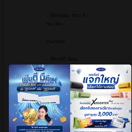
– สีที่ควรเลี่ยง: สีขาว สี
ทอง สีเงิน
บ้านธาตุไฟ
– สีที่ควรใช้: สีแดง
สีชมพู สีส้ม สีเหลือง สี
น้ำตาล สีเขียว
– สีที่ควรเลี่ยง: สีฟ้า
สีดำ สีน้ำเงิน
สำหรับใครที่กำลังมอง
หาไอเท็มสีมงคลต้อนรับปี