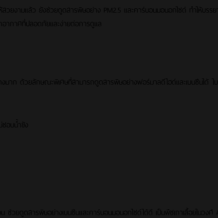
้สวยงามแล้ว ยังช่วยดูดสารพิษอย่าง PM2.5 และคาร์บอนมอนอกไซด์ ทำให้บรรยา
ฟอกอากาศที่ปลอดภัยและง่ายต่อการดูแล
่างมาก ด้วยลักษณะพิเศษที่สามารถดูดสารพิษอย่างฟอร์มาลดีไฮด์และเบนซีนได้ ใบเรี
่ชอบน้ำขัง
อน ช่วยดูดสารพิษอย่างเบนซีนและคาร์บอนมอนอกไซด์ได้ดี เป็นพืชเถาเลื้อยในวงศ์ A