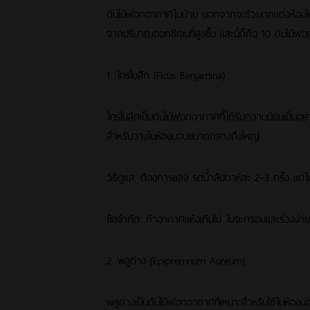
ต้นไม้ฟอกอากาศในบ้าน นอกจากจะช่วยตกแต่งห้องให
จากปริมาณออกซิเจนที่สูงขึ้น และนี่ก็คือ 10 ต้นไม้
1. ไทรใบสัก (Ficus Benjamina)
ไทรใบสักเป็นต้นไม้ฟอกอากาศที่ได้รับความนิยมเป็นอย
สำหรับวางในห้องนอนขนาดกลางถึงใหญ่
วิธีดูแล: ต้องการแสง รดน้ำสัปดาห์ละ 2–3 ครั้ง แต่ไม
ข้อจำกัด: ถ้าอากาศแห้งเกินไป ใบจะกรอบและร่วงง่าย
2. พลูด่าง (Epipremnum Aureum)
พลูด่างเป็นต้นไม้ฟอกอากาศที่เหมาะสำหรับใช้ในห้องน