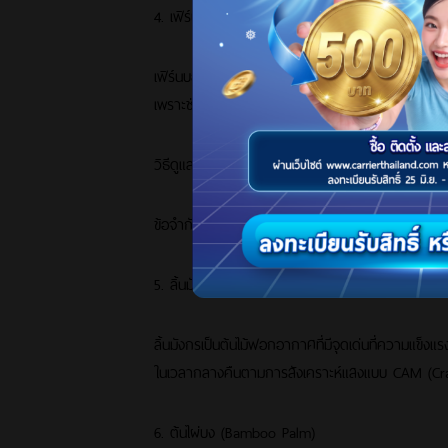
4. เฟิร์นบอสตัน (Boston Fern)
เฟิร์นบอสตันเหมาะสำหรับผู้ที่อยากเพิ่มความชื้นและท
เพราะช่วยไม่ให้ผิวแห้งและระบายอากาศได้ดี
วิธีดูแล: พยายามรดน้ำบ่อยๆ และควรพรมใบเพื่อเพิ่มค
ข้อจำกัด: ไม่ทนต่ออากาศแห้ง ต้องดูแลอย่างสม่ำเสม
5. ลิ้นมังกร (Snake Plant)
ลิ้นมังกรเป็นต้นไม้ฟอกอากาศที่มีจุดเด่นที่ความแ
ในเวลากลางคืนตามการสังเคราะห์แสงแบบ CAM (Cra
6. ต้นไผ่บง (Bamboo Palm)