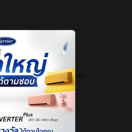
าศได้ดีทั้งในเวลากลางวันและกลางคืน เหมาะกับห้อง