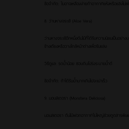
ข้อจำกัด: ใบอาจเหลืองง่ายถ้าอากาศแห้งหรือแสงไม่เ
8. ว่านหางจระเข้ (Aloe Vera)
ว่านหางจระเข้อีกหนึ่งต้นไม้ที่ได้รับความนิยมเป็นอย
ข้างเตียงหรือวางใกล้หน้าต่างเพื่อรับแสง
วิธีดูแล: รดน้ำน้อย ชอบดินโปร่งระบายน้ำดี
ข้อจำกัด: ถ้าได้รับน้ำมากเกินไปจะเน่าเร็ว
9. มอนสเตอรา (Monstera Deliciosa)
มอนสเตอรา ต้นไม้ฟอกอากาศใบใหญ่ช่วยดูดสารพิษและลดฝ