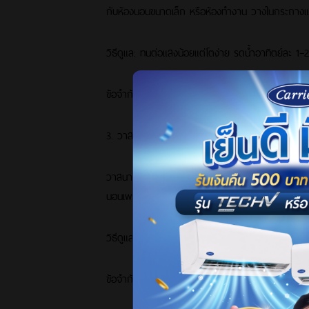
กับห้องนอนขนาดเล็ก หรือห้องทำงาน วางในกระถางแขว
วิธีดูแล: ทนต่อแสงน้อยแต่โตง่าย รดน้ำอาทิตย์ละ 1–2 
ข้อจำกัด: มีสารพิษในใบ ควรให้อยู่ห่างจากสัตว์เลี้ยงหร
3. วาสนา (Peace Lily)
วาสนามีความสามารถในการดูดซับแอมโมเนีย ฟอร์มาลดี
นอนเพราะช่วยเพิ่มความชื้น
วิธีดูแล: ต้องการแสง แต่ไม่ควรโดนแดดตรง ๆ ควรร
ข้อจำกัด: ถ้ารดน้ำมากเกินไป รากจะเน่าได้ง่าย