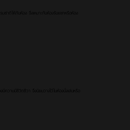
รมชาติให้กับห้อง จึงเหมาะกับห้องรับแขกหรือห้อง
มีความมีชีวิตชีวา จึงนิยมวางไว้ในห้องนั่งเล่นหรือ