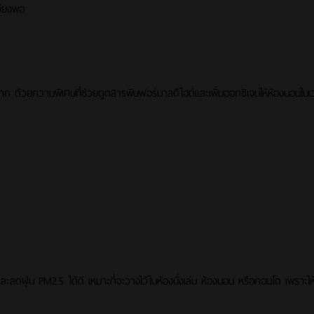
พียงพอ
่างมาก ด้วยความพิเศษที่ช่วยดูดสารพิษฟอร์มาลดีไฮด์และเพิ่มออกซิเจนให้ห้องนอนใน
ุ่น PM2.5 ได้ดี เหมาะที่จะวางไว้ในห้องนั่งเล่น ห้องนอน หรือคอนโด เพราะให้ค