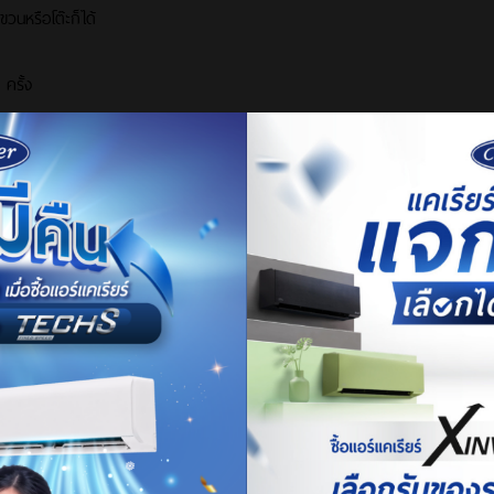
นหรือโต๊ะก็ได้
ครั้ง
ือเด็กเล็ก
ไฮด์ และสารพิษหลายชนิด รวมถึงลดฝุ่น PM2.5 ได้อีกด้วย เป็นต้นไม้ที่ฟอกอาก
ดน้ำสม่ำเสมอ