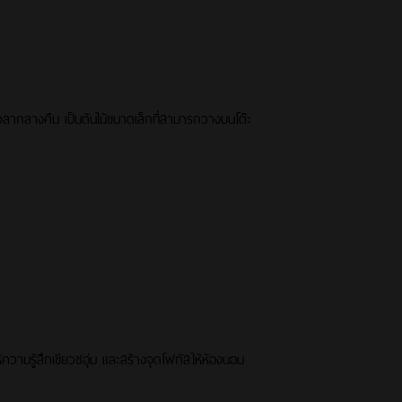
เวลากลางคืน เป็นต้นไม้ขนาดเล็กที่สามารถวางบนโต๊ะ
วามรู้สึกเขียวชอุ่ม และสร้างจุดโฟกัสให้ห้องนอน