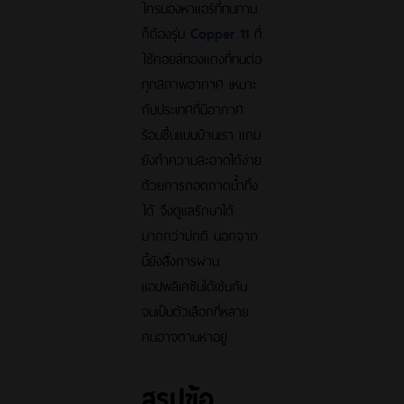
ใครมองหาแอร์ที่ทนทาน
ก็ต้องรุ่น
Copper 11
ที่
ใช้คอยล์ทองแดงที่ทนต่อ
ทุกสภาพอากาศ เหมาะ
กับประเทศที่มีอากาศ
ร้อนชื้นแบบบ้านเรา แถม
ยังทำความสะอาดได้ง่าย
ด้วยการถอดถาดน้ำทิ้ง
ได้ จึงดูแลรักษาได้
มากกว่าปกติ นอกจาก
นี้ยังสั่งการผ่าน
แอปพลิเคชันได้เช่นกัน
จนเป็นตัวเลือกที่หลาย
คนอาจตามหาอยู่
สรุปข้อ