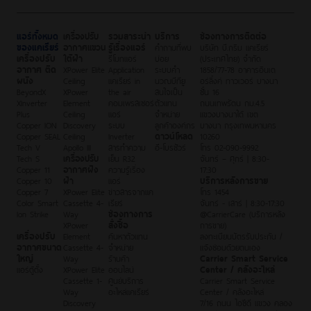
แอร์ทั้งหมด
เครื่องปรับ
รวมสาระน่า
บริการ
ช่องทางการติดต่อ
ของแคเรียร์
อากาศแขวน
รู้เรื่องแอร์
คำถามที่พบ
บริษัท บี.กริม แคเรียร์
เครื่องปรับ
ใต้ฝ้า
รีโมทแอร์
บ่อย
(ประเทศไทย) จำกัด
อากาศ ติด
XPower Elite
Application
ระบบคำ
1858/77-78 อาคารอินเต
ผนัง
Ceiling
แคเรียร์ in
นวณบีทียู
อร์ลิ้งค์ ทาวเวอร์ บางนา
BeyondX
XPower
the air
สนใจเป็น
ชั้น 16
XInverter
Element
คอมเพรสเซอร์
ตัวแทน
ถนนเทพรัตน กม.4.5
Plus
Ceiling
แอร์
จำหน่าย
แขวงบางนาใต้ เขต
Copper ION
Discovery
ระบบ
ลูกค้าองค์กร
บางนา กรุงเทพมหานคร
Copper SEAL
Ceiling
Inverter
ดาวน์โหลด
10260
Tech V
Apollo III
สารทำความ
อี-โบรชัวร์
โทร 02-090-9992
Tech S
เครื่องปรับ
เย็น R32
จันทร์ – ศุกร์ | 8:30-
Copper 11
อากาศฝัง
ความรู้เรื่อง
17:30
Copper 10
ฝ้า
แอร์
บริการหลังการขาย
Copper 7
XPower Elite
ข่าวสารจากแค
โทร 1454
Color Smart
Cassette 4-
เรียร์
จันทร์ - เสาร์ | 8:30-17:30
Ion Strike
Way
ช่องทางการ
@CarrierCare (บริการหลัง
XPower
สั่งซื้อ
การขาย)
เครื่องปรับ
Element
ค้นหาตัวแทน
ลงทะเบียนบัตรรับประกัน /
อากาศขนาด
Cassette 4-
จำหน่าย
แจ้งซ่อมด้วยตนเอง
ใหญ่
Way
ร้านค้า
Carrier Smart Service
แอร์ตู้ตั้ง
XPower Elite
ออนไลน์
Center / คลังอะไหล่
Cassette 1-
ศูนย์บริการ
Carrier Smart Service
Way
อะไหล่แคเรียร์
Center / คลังอะไหล่
Discovery
7/16 ถนน ไอซีดี แขวง คลอง