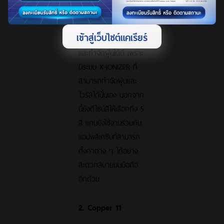
นี่คือ
แอร์รุ่นใหม่
ที่มี
ฟังก์ชันเหมาะสำหรับ
เข้าสู่เว็บไซต์แคเรียร์
บ้านที่เน้นความสะอาด
และกำจัดฝุ่นได้ดี เพราะ
มีระบบ X-IONIZER ที่
สามารถกำจัดฝุ่นและ
ไวรัสได้นั่นเอง นอกจาก
นี้ยังดีไซน์สีให้เลือกถึง 5
สี แถมยังใช้งานร่วมกับ
แอปพลิเคชันที่สามารถ
ตั้งค่าต่าง ๆ ได้อย่าง
สะดวกสบายบนมือถือ
อีกด้วย
2. Copper 11