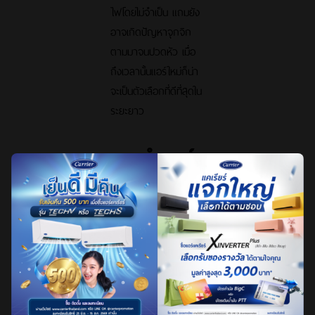
ไฟโดยไม่จำเป็น แถมยัง
อาจเกิดปัญหาจุกจิก
ตามมาจนปวดหัว เมื่อ
ถึงเวลานั้นแอร์ใหม่ก็น่า
จะเป็นตัวเลือกที่ดีที่สุดใน
ระยะยาว
แนะนำแอร์
แคเรียร์
ประหยัด
ไฟเบอร์ห้า
1. XInverter Plus
H3