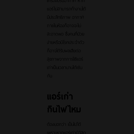
แอร์ไม่สามารถทำงานได้
มีประสิทธิภาพ อากาศ
ภายในห้องก็อาจจะไม่
สะอาดพอ ซึ่งคนที่ป่วย
ง่ายหรือมีโรคประจำตัว
ก็อาจได้รับผลเสียต่อ
สุขภาพจากการใช้แอร์
เก่าเป็นเวลานานได้เช่น
กัน
แอร์เก่า
กินไฟไหม
ต้องบอกว่า เป็นไปได้
เพราะหากแอร์เก่ามีวัสดุ