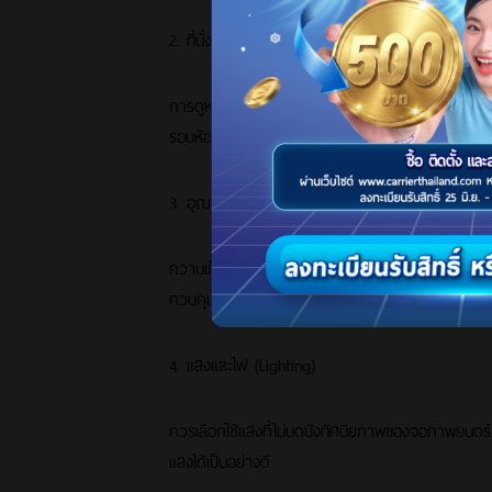
2. ที่นั่ง (Seating)
การดูหนังหนึ่งเรื่องอาจใช้เวลาเฉลี่ยนานถึง 2 ชั่วโม
รอบห้อง
3. อุณหภูมิและระบบปรับอากาศ
ความเย็นสบายก็ถือเป็นปัจจัยสำคัญที่มองข้ามไม่ได้ เ
ควบคุมอุณหภูมิได้อย่างแม่นยำ ซึ่งจะช่วยให้ทุกการด
4. แสงและไฟ (Lighting)
ควรเลือกใช้แสงที่ไม่บดบังทัศนียภาพของจอภาพยนตร์ 
แสงได้เป็นอย่างดี