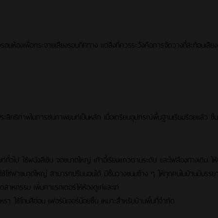
อบห้องเพื่อกระจายเสียงรอบทิศทาง แต่สิ่งที่ควรระวังคือการจัดวางที่สะท้อนเสียงม
ทธิภาพในการชมภาพยนต์เป็นหลัก เมื่อเตรียมอุปกรณ์พื้นฐานเรียบร้อยแล้ว ขั้นต
ทั่วไป ใช้ผนังสีเข้ม จอขนาดใหญ่ เก้าอี้เรียงแถวตามระดับ และไฟส่องทางเดิน ใ
 ใช้โซฟาขนาดใหญ่ สามารถปรับนอนได้ มีชั้นวางขนมข้าง ๆ ให้ทุกคนในบ้านมีบรรย
ุตสาหกรรม เพิ่มคาแรกเตอร์ให้ห้องดูเก๋และเท่
รูหรา ใช้โทนสีอ่อน เฟอร์นิเจอร์น้อยชิ้น เหมาะสำหรับบ้านพื้นที่จำกัด