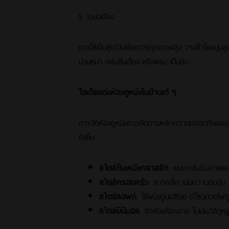
5. ระบบเสียง
ควรใช้เป็นชุดโฮมเธียเตอร์คุณภาพสูง วางลำโพงมุมสูงร
ม่านหนา แผ่นซับเสียง หรือพรม เป็นต้น
ไอเดียแต่งห้องดูหนังในบ้านเก๋ ๆ
การจัดห้องดูหนังควรยึดตามหลักความปลอดภัยและประสิ
ยิ่งขึ้น
สไตล์โรงหนังคลาสสิก
: พบมากในโรงภาพยนต์
สไตล์ครอบครัว
: ขนาดเล็ก เน้นความอบอุ่น
สไตล์ลอฟท์
: ใช้ผนังปูนเปลือย ดีไซน์ด้วยไฟอ
สไตล์มินิมอล
: จัดห้องเรียบง่าย ไม่เน้นวัสดุห