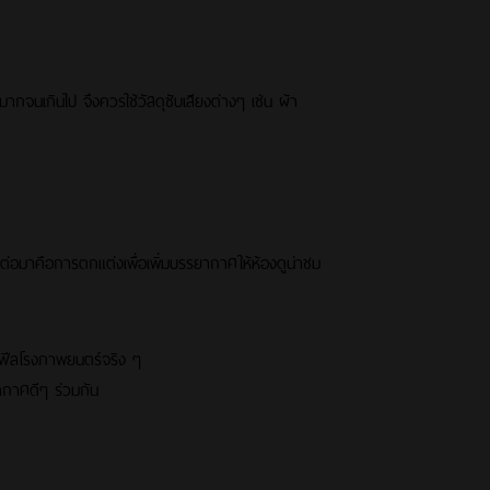
ากจนเกินไป จึงควรใช้วัสดุซับเสียงต่างๆ เช่น ผ้า
่อมาคือการตกแต่งเพื่อเพิ่มบรรยากาศให้ห้องดูน่าชม
ห้ฟีลโรงภาพยนตร์จริง ๆ
ากาศดีๆ ร่วมกัน