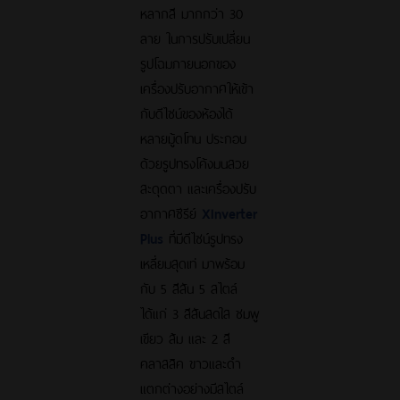
หลากสี มากกว่า 30
ลาย ในการปรับเปลี่ยน
รูปโฉมภายนอกของ
เครื่องปรับอากาศให้เข้า
กับดีไซน์ของห้องได้
หลายมู้ดโทน ประกอบ
ด้วยรูปทรงโค้งมนสวย
สะดุดตา และเครื่องปรับ
อากาศซีรีย์
XInverter
Plus
ที่มีดีไซน์รูปทรง
เหลี่ยมสุดเท่ มาพร้อม
กับ 5 สีสัน 5 สไตล์
ได้แก่ 3 สีสันสดใส ชมพู
เขียว ส้ม และ 2 สี
คลาสสิค ขาวและดำ
แตกต่างอย่างมีสไตล์