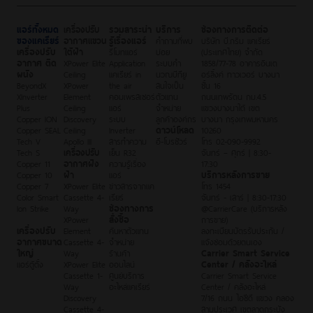
แอร์ทั้งหมด
เครื่องปรับ
รวมสาระน่า
บริการ
ช่องทางการติดต่อ
ของแคเรียร์
อากาศแขวน
รู้เรื่องแอร์
คำถามที่พบ
บริษัท บี.กริม แคเรียร์
เครื่องปรับ
ใต้ฝ้า
รีโมทแอร์
บ่อย
(ประเทศไทย) จำกัด
อากาศ ติด
XPower Elite
Application
ระบบคำ
1858/77-78 อาคารอินเต
ผนัง
Ceiling
แคเรียร์ in
นวณบีทียู
อร์ลิ้งค์ ทาวเวอร์ บางนา
BeyondX
XPower
the air
สนใจเป็น
ชั้น 16
XInverter
Element
คอมเพรสเซอร์
ตัวแทน
ถนนเทพรัตน กม.4.5
Plus
Ceiling
แอร์
จำหน่าย
แขวงบางนาใต้ เขต
Copper ION
Discovery
ระบบ
ลูกค้าองค์กร
บางนา กรุงเทพมหานคร
Copper SEAL
Ceiling
Inverter
ดาวน์โหลด
10260
Tech V
Apollo III
สารทำความ
อี-โบรชัวร์
โทร 02-090-9992
Tech S
เครื่องปรับ
เย็น R32
จันทร์ – ศุกร์ | 8:30-
Copper 11
อากาศฝัง
ความรู้เรื่อง
17:30
Copper 10
ฝ้า
แอร์
บริการหลังการขาย
Copper 7
XPower Elite
ข่าวสารจากแค
โทร 1454
Color Smart
Cassette 4-
เรียร์
จันทร์ - เสาร์ | 8:30-17:30
Ion Strike
Way
ช่องทางการ
@CarrierCare (บริการหลัง
XPower
สั่งซื้อ
การขาย)
เครื่องปรับ
Element
ค้นหาตัวแทน
ลงทะเบียนบัตรรับประกัน /
อากาศขนาด
Cassette 4-
จำหน่าย
แจ้งซ่อมด้วยตนเอง
ใหญ่
Way
ร้านค้า
Carrier Smart Service
แอร์ตู้ตั้ง
XPower Elite
ออนไลน์
Center / คลังอะไหล่
Cassette 1-
ศูนย์บริการ
Carrier Smart Service
Way
อะไหล่แคเรียร์
Center / คลังอะไหล่
Discovery
7/16 ถนน ไอซีดี แขวง คลอง
Cassette 4-
สามประเวศ เขตลาดกระบัง