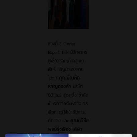
ช่วงที่ 2 Carrier
Expert Talk มีวิทยากร
ผู้เชี่ยวชาญที่ทาง แค
เรียร์ เชิญมาบรรยาย
ได้แก่
คุณบัณฑิต
หาญทองคำ
บริษัท
บีบี แอร์ เทรดดิ้ง จำกัด
เป็นวิทยากรในหัวข้อ วิธี
เลือกแอร์ให้เข้ากับการ
ตกแต่ง และ
คุณทวีชัย
พงษ์รุ่งเรือง
บริษัท