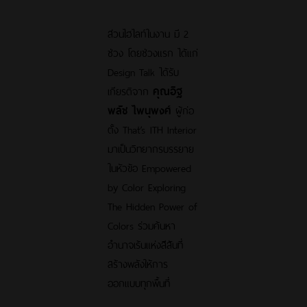
ส่วนไฮไลท์ในงาน มี 2
ช่วง โดยช่วงแรก ได้แก่
Design Talk ได้รับ
เกียรติจาก
คุณอิฐ
พลัช ไพนุพงศ์
ผู้ก่อ
ตั้ง That’s ITH Interior
มาเป็นวิทยากรบรรยาย
ในหัวข้อ Empowered
by Color Exploring
The Hidden Power of
Colors ร่วมค้นหา
อำนาจเร้นแห่งสีสันที่
สร้างพลังให้การ
ออกแบบทุกพื้นที่