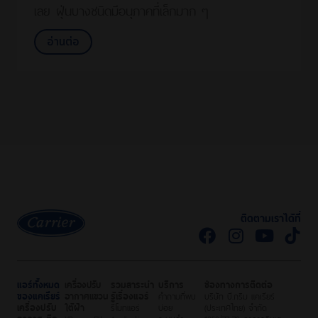
เลย ฝุ่นบางชนิดมีอนุภาคที่เล็กมาก ๆ
อ่านต่อ
ติดตามเราได้ที่
แอร์ทั้งหมด
เครื่องปรับ
รวมสาระน่า
บริการ
ช่องทางการติดต่อ
ของแคเรียร์
อากาศแขวน
รู้เรื่องแอร์
คำถามที่พบ
บริษัท บี.กริม แคเรียร์
เครื่องปรับ
ใต้ฝ้า
รีโมทแอร์
บ่อย
(ประเทศไทย) จำกัด
อากาศ ติด
XPower Elite
Application
ระบบคำ
1858/77-78 อาคารอินเต