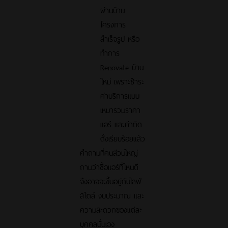
ผ่านบ้าน
โครงการ
สำเร็จรูป หรือ
ทำการ
Renovate บ้าน
ใหม่ เพราะชำระ
ค่าบริการแบบ
เหมารวมราคา
แอร์ และค่าติด
ตั้งเรียบร้อยแล้ว
คำถามที่คนส่วนใหญ่
ถามว่าซื้อแอร์ที่ไหนดี
จึงอาจจะขึ้นอยู่กับไลฟ์
สไตล์ งบประมาณ และ
ความสะดวกของแต่ละ
บุคคลนั่นเอง