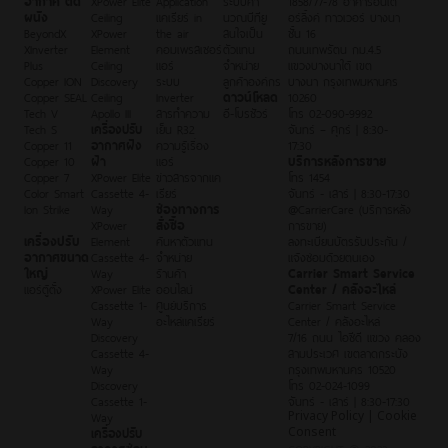
ผนัง
Ceiling
แคเรียร์ in
นวณบีทียู
อร์ลิ้งค์ ทาวเวอร์ บางนา
BeyondX
XPower
the air
สนใจเป็น
ชั้น 16
XInverter
Element
คอมเพรสเซอร์
ตัวแทน
ถนนเทพรัตน กม.4.5
Plus
Ceiling
แอร์
จำหน่าย
แขวงบางนาใต้ เขต
Copper ION
Discovery
ระบบ
ลูกค้าองค์กร
บางนา กรุงเทพมหานคร
Copper SEAL
Ceiling
Inverter
ดาวน์โหลด
10260
Tech V
Apollo III
สารทำความ
อี-โบรชัวร์
โทร 02-090-9992
Tech S
เครื่องปรับ
เย็น R32
จันทร์ – ศุกร์ | 8:30-
Copper 11
อากาศฝัง
ความรู้เรื่อง
17:30
Copper 10
ฝ้า
แอร์
บริการหลังการขาย
Copper 7
XPower Elite
ข่าวสารจากแค
โทร 1454
Color Smart
Cassette 4-
เรียร์
จันทร์ - เสาร์ | 8:30-17:30
Ion Strike
Way
ช่องทางการ
@CarrierCare (บริการหลัง
XPower
สั่งซื้อ
การขาย)
เครื่องปรับ
Element
ค้นหาตัวแทน
ลงทะเบียนบัตรรับประกัน /
อากาศขนาด
Cassette 4-
จำหน่าย
แจ้งซ่อมด้วยตนเอง
ใหญ่
Way
ร้านค้า
Carrier Smart Service
แอร์ตู้ตั้ง
XPower Elite
ออนไลน์
Center / คลังอะไหล่
Cassette 1-
ศูนย์บริการ
Carrier Smart Service
Way
อะไหล่แคเรียร์
Center / คลังอะไหล่
Discovery
7/16 ถนน ไอซีดี แขวง คลอง
Cassette 4-
สามประเวศ เขตลาดกระบัง
Way
กรุงเทพมหานคร 10520
Discovery
โทร 02-024-1099
Cassette 1-
จันทร์ - เสาร์ | 8:30-17:30
Way
Privacy Policy | Cookie
เครื่องปรับ
Consent
อากาศซ่อน
COPYRIGHT © 2023 ,