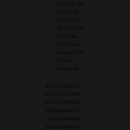
CHECK ดูการใช้
พลังงานได้ทั้ง
รายชั่วโมง ราย
วัน และรายเดือน
ช่วยวางแผน
การใช้งานและ
ควบคุมค่าใช้จ่าย
ได้อย่างมี
ประสิทธิภาพ
ชีวิตประจำวันที่เร่งรีบ
และสภาพอากาศที่ร้อน
อบอ้าว อาจทำให้หลาย
คนรู้สึกหงุดหงิดเวลา
กลับถึงบ้านมาเปิดแอร์
แล้วต้องรอสักพักกว่า