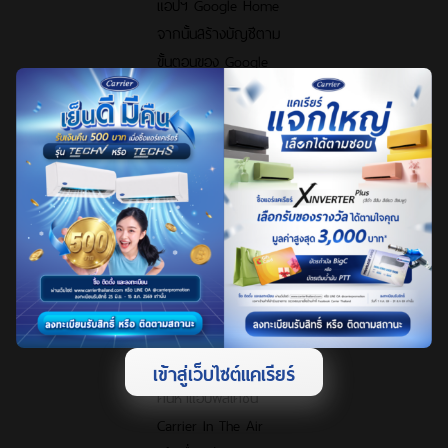
แอปฯ Google Home
จากนั้นสร้างบัญชีตาม
ขั้นตอนของ Google
2. เข้าสู่แอปฯ Google
Home แล้วสร้าง บ้าน
(Home) พร้อมตั้งชื่อ
บ้านที่ต้องการ
3. เปิดแอปพลิเคชัน
Google Home กดปุ่ม
เพิ่มอุปกรณ์ (+) แล้ว
เลือก “การตั้งค่า
อุปกรณ์”
4. เลือกหัวข้อ “ใช้กับ
Google ได้” จากนั้น
เข้าสู่เว็บไซต์แคเรียร์
ค้นหาแอปพลิเคชัน
Carrier In The Air