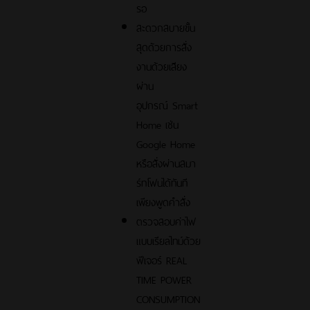
รอ
สะดวกสบายขั้น
สุดด้วยการสั่ง
งานด้วยเสียง
ผ่าน
อุปกรณ์ Smart
Home เช่น
Google Home
หรือสั่งผ่านสมา
ร์ทโฟนได้ทันที
เพียงพูดคำสั่ง
ตรวจสอบค่าไฟ
แบบเรียลไทม์ด้วย
ฟีเจอร์ REAL
TIME POWER
CONSUMPTION