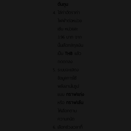
ต้นทุน
ใส่ค่าอัตราค่า
ไฟฟ้าต่อหน่วย
เช่น หน่วยละ
3.96 บาท จาก
นั้นเลือกสกุลเงิน
เป็น
THB
แล้ว
กดตกลง
ระบบจะแสดง
ข้อมูลการใช้
พลังงานในรูป
แบบ
กราฟแท่ง
หรือ
กราฟเส้น
ให้เลือกตาม
ความถนัด
เลือกช่วงเวลาที่