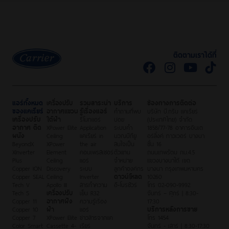
ติดตามเราได้ที่
แอร์ทั้งหมด
เครื่องปรับ
รวมสาระน่า
บริการ
ช่องทางการติดต่อ
ของแคเรียร์
อากาศแขวน
รู้เรื่องแอร์
คำถามที่พบ
บริษัท บี.กริม แคเรียร์
เครื่องปรับ
ใต้ฝ้า
รีโมทแอร์
บ่อย
(ประเทศไทย) จำกัด
อากาศ ติด
XPower Elite
Application
ระบบคำ
1858/77-78 อาคารอินเต
ผนัง
Ceiling
แคเรียร์ in
นวณบีทียู
อร์ลิ้งค์ ทาวเวอร์ บางนา
BeyondX
XPower
the air
สนใจเป็น
ชั้น 16
XInverter
Element
คอมเพรสเซอร์
ตัวแทน
ถนนเทพรัตน กม.4.5
Plus
Ceiling
แอร์
จำหน่าย
แขวงบางนาใต้ เขต
Copper ION
Discovery
ระบบ
ลูกค้าองค์กร
บางนา กรุงเทพมหานคร
Copper SEAL
Ceiling
Inverter
ดาวน์โหลด
10260
Tech V
Apollo III
สารทำความ
อี-โบรชัวร์
โทร 02-090-9992
Tech S
เครื่องปรับ
เย็น R32
จันทร์ – ศุกร์ | 8:30-
Copper 11
อากาศฝัง
ความรู้เรื่อง
17:30
Copper 10
ฝ้า
แอร์
บริการหลังการขาย
Copper 7
XPower Elite
ข่าวสารจากแค
โทร 1454
Color Smart
Cassette 4-
เรียร์
จันทร์ - เสาร์ | 8:30-17:30