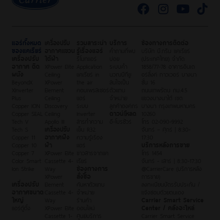
แอร์ทั้งหมด
เครื่องปรับ
รวมสาระน่า
บริการ
ช่องทางการติดต่อ
ของแคเรียร์
อากาศแขวน
รู้เรื่องแอร์
คำถามที่พบ
บริษัท บี.กริม แคเรียร์
เครื่องปรับ
ใต้ฝ้า
รีโมทแอร์
บ่อย
(ประเทศไทย) จำกัด
อากาศ ติด
XPower Elite
Application
ระบบคำ
1858/77-78 อาคารอินเต
ผนัง
Ceiling
แคเรียร์ in
นวณบีทียู
อร์ลิ้งค์ ทาวเวอร์ บางนา
BeyondX
XPower
the air
สนใจเป็น
ชั้น 16
XInverter
Element
คอมเพรสเซอร์
ตัวแทน
ถนนเทพรัตน กม.4.5
Plus
Ceiling
แอร์
จำหน่าย
แขวงบางนาใต้ เขต
Copper ION
Discovery
ระบบ
ลูกค้าองค์กร
บางนา กรุงเทพมหานคร
Copper SEAL
Ceiling
Inverter
ดาวน์โหลด
10260
Tech V
Apollo III
สารทำความ
อี-โบรชัวร์
โทร 02-090-9992
Tech S
เครื่องปรับ
เย็น R32
จันทร์ – ศุกร์ | 8:30-
Copper 11
อากาศฝัง
ความรู้เรื่อง
17:30
Copper 10
ฝ้า
แอร์
บริการหลังการขาย
Copper 7
XPower Elite
ข่าวสารจากแค
โทร 1454
Color Smart
Cassette 4-
เรียร์
จันทร์ - เสาร์ | 8:30-17:30
Ion Strike
Way
ช่องทางการ
@CarrierCare (บริการหลัง
XPower
สั่งซื้อ
การขาย)
เครื่องปรับ
Element
ค้นหาตัวแทน
ลงทะเบียนบัตรรับประกัน /
อากาศขนาด
Cassette 4-
จำหน่าย
แจ้งซ่อมด้วยตนเอง
ใหญ่
Way
ร้านค้า
Carrier Smart Service
แอร์ตู้ตั้ง
XPower Elite
ออนไลน์
Center / คลังอะไหล่
Cassette 1-
ศูนย์บริการ
Carrier Smart Service