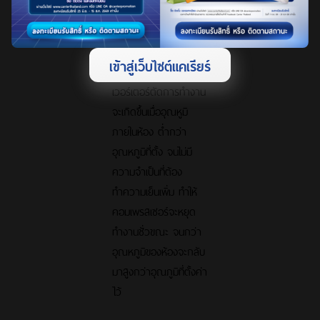
การประหยัดพลังงานได้
เป็นอย่างดี
เข้าสู่เว็บไซต์แคเรียร์
***ในกรณีที่ระบบอิน
เวอร์เตอร์ตัดการทำงาน
จะเกิดขึ้นเมื่ออุณหูมิ
ภายในห้อง ต่ำกว่า
อุณหภูมิที่ตั้ง จนไม่มี
ความจำเป็นที่ต้อง
ทำความเย็นเพิ่ม ทำให้
คอมเพรสเซอร์จะหยุด
ทำงานชั่วขณะ จนกว่า
อุณหภูมิของห้องจะกลับ
มาสูงกว่าอุณภูมิที่ตั้งค่า
ไว้