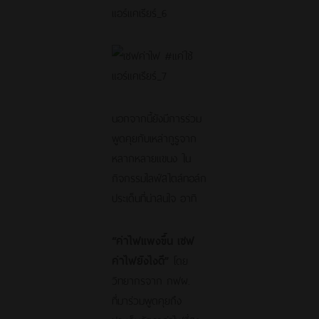
นอกจากนี้ยังมีการร่วม
พูดคุยกับเหล่ากูรูจาก
หลากหลายแขนง ใน
กิจกรรมไลฟ์สไตล์ทอล์ก
ประเด็นที่น่าสนใจ อาทิ
“ค่าไฟแพงขึ้น เซฟ
ค่าไฟยังไงดี”
โดย
วิทยากรจาก กฟผ.
ที่มาร่วมพูดคุยถึง