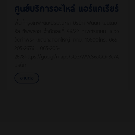
ศูนย์บริการอะไหล่ แอร์แคเรียร์
พื้นที่กรุงเทพฯและปริมณฑล บริษัท ฟินนิค เยนเนอ
รัล ซัพพลาย จำกัดเลขที่ 96/22 ถ.เพชรเกษม แขวง
วัดท่าพระ เขตบางกอกใหญ่ กทม. 10600โทร. 065-
205-2676 , 065-205-
2678https://goo.gl/maps/sQe7WVcSxaGQnBc7A
บริษัท
อ่านต่อ