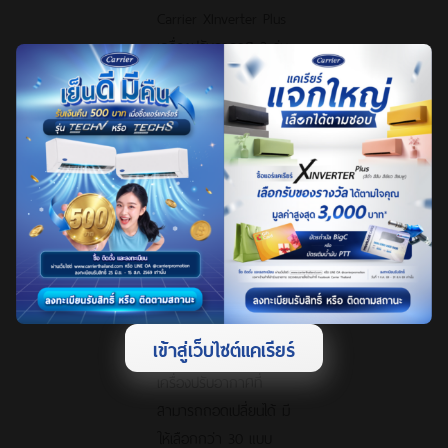
Carrier XInverter Plus
เครื่องปรับอากาศ 2 รุ่น
จากแคเรียร์ที่ถูก
ออกแบบมา ให้มีรูป
ลักษณ์สวยงาม ทันสมัย
เพื่อให้เหมาะกับห้องและ
บ้านหลากหลายสไตล์
Carrier Color Smart
ถูกออกแบบมาด้วย
ดีไซน์โค้งมนรับกับห้องที่
หลากหลาย พร้อม
ฟังก์ชันสุดเก๋ Magic
เข้าสู่เว็บไซต์แคเรียร์
Color หน้ากากผ้าของ
เครื่องปรับอากาศที่
สามารถถอดเปลี่ยนได้ มี
ให้เลือกกว่า 30 แบบ