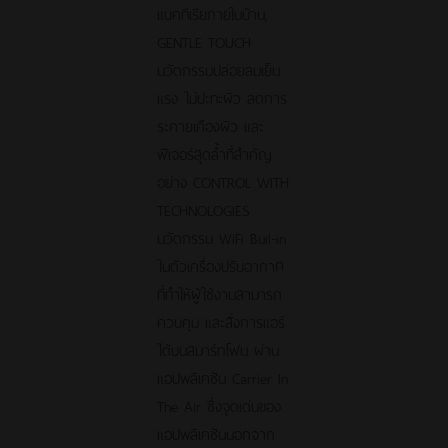
แบคทีเรียภายในบ้าน,
GENTLE TOUCH
นวัตกรรมปล่อยลมเย็น
แรง ไม่ปะทะผิว ลดการ
ระคายเคืองผิว และ
ฟีเจอร์สุดล้ำที่สำคัญ
อย่าง CONTROL WITH
TECHNOLOGIES
นวัตกรรม WiFi Buil-in
ในตัวเครื่องปรับอากาศ
ที่ทำให้ผู้ใช้งานสามารถ
ควบคุม และสั่งการแอร์
ได้บนสมาร์ทโฟน ผ่าน
แอปพลิเคชัน Carrier In
The Air ซึ่งจุดเด่นของ
แอปพลิเคชันนอกจาก