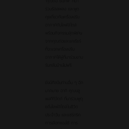
‘คุณต่อ ธนภพ’ ที่มา
ร่วมร้องเพลง และพูด
คุยเกี่ยวกับเครื่องปรับ
อากาศกับไลฟ์สไตล์
พร้อมกิจกรรมสุดพิเศษ
จากคุณต่อและแคเรียร์
ที่จะแจกเครื่องปรับ
อากาศให้ผู้ที่มาร่วมงาน
รับกลับบ้านไปฟรี
ยังมีศิลปินท่านอื่น ๆ อีก
มากมาย อาทิ คุณบลู
พงศ์ทิวัตถ์ ที่มาร่วมพูดุ
ยถึงไลฟ์สไตล์ในชีวิต
ประจำวัน และแชร์ทริค
การเลือกของใช้ การ