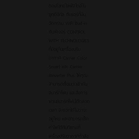
ตอบโจทย์ไลฟ์สไตล์ใน
ยุคดิจิทัล กับแอร์ที่มีน
วัตกรรม WiFi Buit-in
กับฟีเจอร์ CONTROL
WITH TECHNOLOGIES
ที่มีอยู่ในเครื่องปรับ
อากาศ Carrier Color
Smart และ Carrier
XInverter Plus ให้คุณ
สามารถเชื่อมต่อเข้ากับ
สมาร์ทโฟน และสั่งการ
ผ่านสมาร์ทโฟนได้ตลอด
เวลา สะดวกได้ไม่ว่าจะ
อยู่ไหน และสามารถเช็ก
ค่าไฟได้ทันทีขณะที่
เครื่องปรับอากาศกำลัง