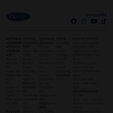
ติดตามเราได้ที่
แอร์ทั้งหมด
เครื่องปรับ
รวมสาระน่า
บริการ
ช่องทางการติดต่อ
ของแคเรียร์
อากาศแขวน
รู้เรื่องแอร์
คำถามที่พบ
บริษัท บี.กริม แคเรียร์
เครื่องปรับ
ใต้ฝ้า
รีโมทแอร์
บ่อย
(ประเทศไทย) จำกัด
อากาศ ติด
XPower Elite
Application
ระบบคำ
1858/77-78 อาคารอินเต
ผนัง
Ceiling
แคเรียร์ in
นวณบีทียู
อร์ลิ้งค์ ทาวเวอร์ บางนา
BeyondX
XPower
the air
สนใจเป็น
ชั้น 16
XInverter
Element
คอมเพรสเซอร์
ตัวแทน
ถนนเทพรัตน กม.4.5
Plus
Ceiling
แอร์
จำหน่าย
แขวงบางนาใต้ เขต
Copper ION
Discovery
ระบบ
ลูกค้าองค์กร
บางนา กรุงเทพมหานคร
Copper SEAL
Ceiling
Inverter
ดาวน์โหลด
10260
Tech V
Apollo III
สารทำความ
อี-โบรชัวร์
โทร 02-090-9992
Tech S
เครื่องปรับ
เย็น R32
จันทร์ – ศุกร์ | 8:30-
Copper 11
อากาศฝัง
ความรู้เรื่อง
17:30
Copper 10
ฝ้า
แอร์
บริการหลังการขาย
Copper 7
XPower Elite
ข่าวสารจากแค
โทร 1454
Color Smart
Cassette 4-
เรียร์
จันทร์ - เสาร์ | 8:30-17:30
Ion Strike
Way
ช่องทางการ
@CarrierCare (บริการหลัง
XPower
สั่งซื้อ
การขาย)
เครื่องปรับ
Element
ค้นหาตัวแทน
ลงทะเบียนบัตรรับประกัน /