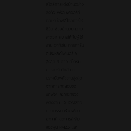
สไตล์การแต่งบ้านอย่าง
ลงตัว พร้อมฟีเจอร์ที่
ตอบรับไลฟ์สไตล์การใช้
ชีวิต ช่วยอำนวยความ
สะดวก สบายให้กับผู้ใช้
งาน อาทิเช่น การการัน
ตีประหยัดไฟเบอร์ 5
สูงสุด 3 ดาว ที่ได้รับ
การการันตีแล้วว่า
ประหยัดพลังงานสูงสุด
จากการทดสอบขอ
งกฟผ.และกระทรวง
พลังงาน, X-IONIZER
นวัตกรรมที่ช่วยฟอก
อากาศ ลดการสะสม
ของฝุ่น PM2.5 และ