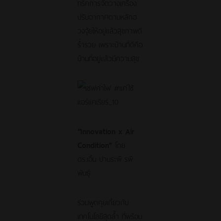
ทริคการจัดวางเครื่อง
ปรับอากาศตามหลักฮ
วงจุ้ยให้อยู่แล้วสุขภาพดี
ร่ำรวย เพราะบ้านที่ดีคือ
บ้านที่อยู่แล้วมีความสุข
“Innovation x Air
Condition”
โดย
ดร.เอิ้น ปานระพี รพี
พันธุ์
ร่วมพูดคุยเกี่ยวกับ
เทคโนโลยีสุดล้ำ ที่พร้อม