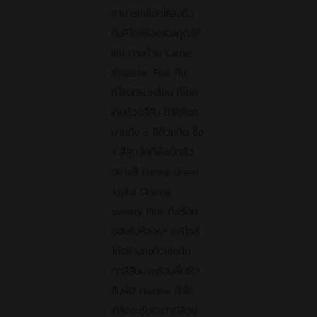
สามารถเลือกให้ลงตัว
กับสไตล์ห้องของคุณได้
เลย ทางด้าน Carrier
XInverter Plus กับ
ดีไซน์ทรงเหลี่ยม ที่โดด
เด่นด้วยสีสัน มีให้เลือก
มากถึง 5 สีด้วยกัน ซึ่ง
3 สีสุดจี๊ดที่พึ่งเปิดตัว
อย่างสี Freshy Green,
Joyful Orange,
Sweety Pink ก็พร้อม
ตอบรับห้องหลากสไตล์
ได้อย่างลงตัวเช่นกัน
ทุกสีสันมาพร้อมพื้นผิว
สัมผัส Hairline ทำให้
เครื่องปรับอากาศสวย