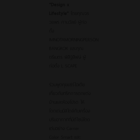
“Design x
Lifestyle”
โดยคุณจร
วยพร คามวัลย์ ผู้ก่อ
ตั้ง
IMNOTAMORNINGPERSON
BANGKOK และคุณ
ตรีเนตร พิสิฐสิฬษ์ ผู้
ก่อตั้ง L SCAPE
ร่วมพูดคุยแชร์ไอเดีย
เกี่ยวกับทริคการตกแต่ง
บ้านและห้องโปรด ให้
โดดเด่นมีสไตล์กับเครื่อง
ปรับอากาศที่มีดีไซน์โดด
เด่นอย่าง Carrier
Color Smart และ