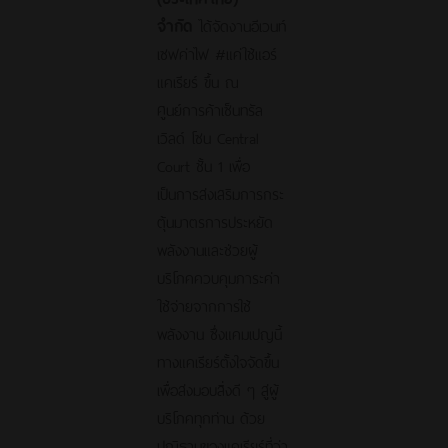
จำกัด
ได้จัดงานอีเวนท์
เซฟค่าไฟ #แค่ใช้แอร์
แคเรียร์ ขึ้น ณ
ศูนย์การค้าเซ็นทรัล
เวิลด์ โซน Central
Court ชั้น 1 เพื่อ
เป็นการส่งเสริมการกระ
ตุ้นมาตรการประหยัด
พลังงานและช่วยผู้
บริโภคควบคุมภาระค่า
ใช้จ่ายจากการใช้
พลังงาน ซึ่งแคมเปญนี้
ทางแคเรียร์ตั้งใจจัดขึ้น
เพื่อส่งมอบสิ่งดี ๆ สู่ผู้
บริโภคทุกท่าน ด้วย
ปณิธานของแคเรียร์ที่ว่า