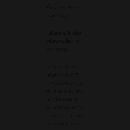
“เสริมความปัง ด้วย
พลังความเย็น”
โดย
มาดามฮวงจุ้ย
รวมพูดคุยและแนะนำ
เคล็ดลับการเลือกสีที่
เหมาะสมกับพื้นดวงของ
คุณ สีไหนปัง สีไหนโดด
เด่น สีไหนสมพงษ์กับ
คุณ เพื่อความสวยงาม
ที่มาพร้อมความปัง ตาม
แบบฉบับสายมู พร้อม