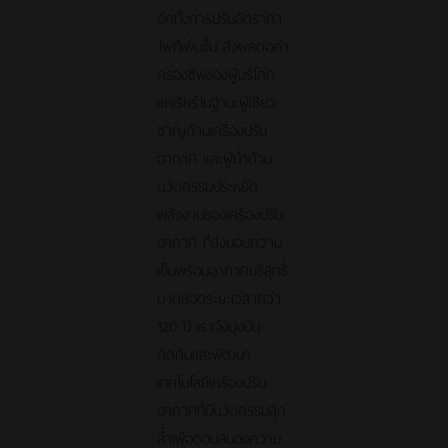
อีกทั้งการปรับอัตราค่า
ไฟที่เพิ่มขึ้น ส่งผลต่อค่า
ครองชีพของผู้บริโภค
แคเรียร์ในฐานะผู้เชียว
ชาญด้านเครื่องปรับ
อากาศ และผู้นำด้าน
นวัตกรรมประหยัด
พลังงานของเครื่องปรับ
อากาศ ที่ส่งมอบความ
เย็นพร้อมอากาศบริสุทธิ์
มาตลอดระยะเวลากว่า
120 ปี เราจึงมุ่งมั่น
คิดค้นและพัฒนา
เทคโนโลยีเครื่องปรับ
อากาศที่มีนวัตกรรมสุด
ล้ำเพื่อตอบสนองความ