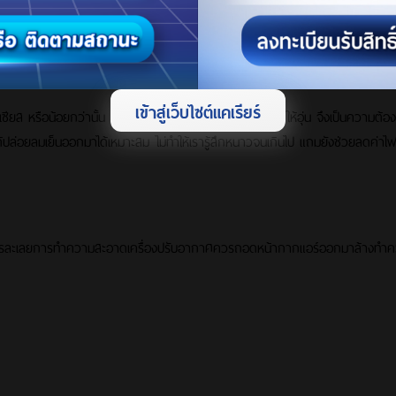
ยนอยู่ในห้องอยู่ประกอบกับอุณหภูมิข้างนอกที่เย็นด้วย วิธีนี้จะช่วยประหยัดค่าไฟได
เข้าสู่เว็บไซต์แคเรียร์
เซียส หรือน้อยกว่านั้น แต่ในช่วงนี้ที่อากาศเย็น การเปิดแอร์ให้อุ่น จึงเป็นความต้
ศได้ปล่อยลมเย็นออกมาได้เหมาะสม ไม่ทำให้เรารู้สึกหนาวจนเกินไป แถมยังช่วยลดค่าไฟ
ไม่ควรละเลยการทำความสะอาดเครื่องปรับอากาศควรถอดหน้ากากแอร์ออกมาล้างทำความ