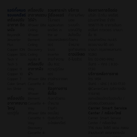
แอร์ทั้งหมด
เครื่องปรับ
รวมสาระน่า
บริการ
ช่องทางการติดต่อ
ของแคเรียร์
อากาศแขวน
รู้เรื่องแอร์
คำถามที่พบ
บริษัท บี.กริม แคเรียร์
เครื่องปรับ
ใต้ฝ้า
รีโมทแอร์
บ่อย
(ประเทศไทย) จำกัด
อากาศ ติด
XPower Elite
Application
ระบบคำ
1858/77-78 อาคารอินเต
ผนัง
Ceiling
แคเรียร์ in
นวณบีทียู
อร์ลิ้งค์ ทาวเวอร์ บางนา
BeyondX
XPower
the air
สนใจเป็น
ชั้น 16
XInverter
Element
คอมเพรสเซอร์
ตัวแทน
ถนนเทพรัตน กม.4.5
Plus
Ceiling
แอร์
จำหน่าย
แขวงบางนาใต้ เขต
Copper ION
Discovery
ระบบ
ลูกค้าองค์กร
บางนา กรุงเทพมหานคร
Copper SEAL
Ceiling
Inverter
ดาวน์โหลด
10260
Tech V
Apollo III
สารทำความ
อี-โบรชัวร์
โทร 02-090-9992
Tech S
เครื่องปรับ
เย็น R32
จันทร์ – ศุกร์ | 8:30-
Copper 11
อากาศฝัง
ความรู้เรื่อง
17:30
Copper 10
ฝ้า
แอร์
บริการหลังการขาย
Copper 7
XPower Elite
ข่าวสารจากแค
โทร 1454
Color Smart
Cassette 4-
เรียร์
จันทร์ - เสาร์ | 8:30-17:30
Ion Strike
Way
ช่องทางการ
@CarrierCare (บริการหลัง
XPower
สั่งซื้อ
การขาย)
เครื่องปรับ
Element
ค้นหาตัวแทน
ลงทะเบียนบัตรรับประกัน /
อากาศขนาด
Cassette 4-
จำหน่าย
แจ้งซ่อมด้วยตนเอง
ใหญ่
Way
ร้านค้า
Carrier Smart Service
แอร์ตู้ตั้ง
XPower Elite
ออนไลน์
Center / คลังอะไหล่
Cassette 1-
ศูนย์บริการ
Carrier Smart Service
Way
อะไหล่แคเรียร์
Center / คลังอะไหล่
Discovery
7/16 ถนน ไอซีดี แขวง คลอง
Cassette 4-
สามประเวศ เขตลาดกระบัง
Way
กรุงเทพมหานคร 10520