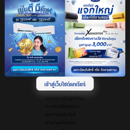
ตลอดเวลาที่ผ่านมา
Carrier ยังคงยึดมั่นที่จะ
พัฒนานวัตกรรมของ
เราอย่างไม่หยุดยั้ง ด้วย
ความตั้งใจที่จะมอบ
อากาศบริสุทธิ์พร้อมส่ง
ต่อความรู้สึกดี ๆ
ความสะดวกสบาย
เข้าสู่เว็บไซต์แคเรียร์
ปลอดภัยและทนทาน
รวมถึงการเป็นผู้นำด้าน
การประหยัดพลังงาน
และการรับประกันที่
ยาวนานเพื่อรับรอง